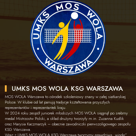
UMKS MOS WOLA KSG WARSZAWA
MOS WOLA Warszawa to ośrodek szkoleniowy znany w całej siatkarskiej
Polsce. W klubie od lat panują tradycje kształtowania przyszłych
reprezentantów i reprezentantek kraju.
W 2024 roku zespół juniorek młodszych MOS WOLA sięgnął po srebrny
medal Mistrzostw Polski, a skład drużyny tworzyły m.in. Zuzanna Kudlik
oraz Marysia Kaczmarzyk – obecnie zawodniczki pierwszoligowego zespołu
KSG Warszawa.
Wraz z UMKS MOS WOLA KSG Warszawa tworzymy prawdziwą „windę”