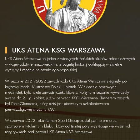
UKS ATENA KSG WARSZAWA
UKS Atena Warszawa to jeden z wiodących żeńskich klubów młodzieżowych
w województwie mazowieckim, z bogatą historią obfitującą w świetne
występy i medale na arenie ogólnopolskiej.
W sezonie 2021/2022 zawodniczki UKS Atena Warszawa sięgnęły po
brązowy medal Mistrzostw Polski Juniorek. W składzie brązowych
medalistek było wiele zawodniczek, które w kolejnym sezonie wywalczyły
awans do 2. ligi kobiet, już w barwach KSG Warszawa. Trenerem zespołu
był Piotr Olenderek, który dziś jest pierwszym szkoleniowcem
pierwszoligowej drużyny KSG.
W czerwcu 2022 roku Kaman Sport Group został partnerem oraz
sponsorem tytularnym klubu, który od tamtej pory występuje we wszelkich
rozgrywkach pod nazwą UKS Atena KSG Warszawa.