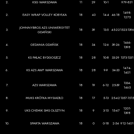
2.
KSG WARSZAWA
11
29
10-1
979-831
1498-
2.
EASY WRAP VOLLEY KOBYŁKA
18
43
14-4
46-18
1275
JOHNNYBROS AZS UNIWERSYTET
3.
18
39
13-5
45-22
1523-1396
GDAŃSKI
1466-
4.
GEDANIA GDAŃSK
18
34
12-6
39-26
1398
5.
KS PAŁAC BYDGOSZCZ
18
28
10-8
33-29
1373-1331
1474-
6.
KS AZS AWF WARSZAWA
18
28
9-9
34-33
1401
1334-
7.
AZS WARSZAWA
18
19
6-12
25-39
1465
8.
MUKS KRÓTKA MYSIADŁO
18
17
5-13
25-42
1357-1515
1201-
9.
UKS CHEMIK SMS OLSZTYN
18
9
3-15
15-47
1398
10.
SPARTA WARSZAWA
18
0
0-18
2-54
912-1401