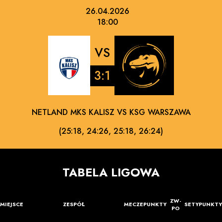
26.04.2026
18:00
VS
3:1
NETLAND MKS KALISZ VS KSG WARSZAWA
(25:18, 24:26, 25:18, 26:24)
TABELA LIGOWA
ZW-
MIEJSCE
ZESPÓŁ
MECZE
PUNKTY
SETY
PUNKTY
PO