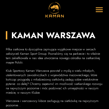
Navigati
KAMAN WARSZAWA
Piłka siatkowa to dyscyplina zajmująca wyjątkowe miejsce w sercach
założycieli Kaman Sport Group. Poznaliśmy się na parkiecie i to właśnie
tam zakiełkowała w nas idea utworzenia nowego ośrodka na siatkarskiej
mapie Polski.
Klub Sportowy Kaman Warszawa powstał z myślą o wielu młodych,
utalentowanych zawodniczkach z województwa mazowieckiego, które
kończąc przygodę z młodzieżową siatkówką zadają sobie wielokrotnie
pytanie: co dalej? Chcemy zapewnić im możliwość siatkarskiego rozwoju
na najwyższym poziomie i móc podziwiać ich umiejętności w naszym
mieście, w naszym Klubie.
Warszawa i warszawscy kibice zasługują na siatkówkę na najwyższym
poziomie…